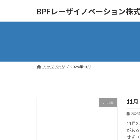
コ
ナ
BPFレーザイノベーション株
ン
ビ
テ
ゲ
ン
ー
ツ
シ
へ
ョ
ス
ン
キ
に
ッ
移
トップページ
2025年11月
プ
動
11月
2025年
202
11月
がある
せず（